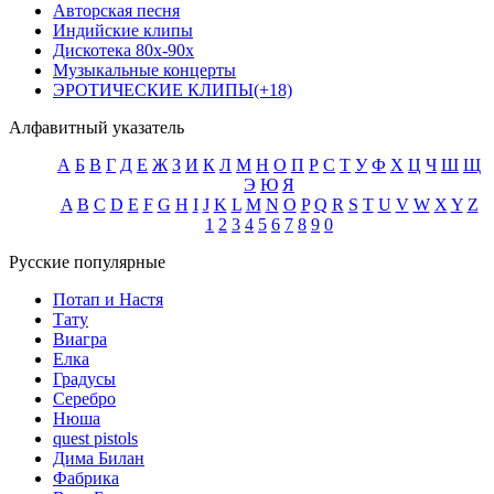
Авторская песня
Индийские клипы
Дискотека 80х-90х
Музыкальные концерты
ЭРОТИЧЕСКИЕ КЛИПЫ(+18)
Алфавитный указатель
А
Б
В
Г
Д
Е
Ж
З
И
К
Л
М
Н
О
П
Р
С
Т
У
Ф
Х
Ц
Ч
Ш
Щ
Э
Ю
Я
A
B
C
D
E
F
G
H
I
J
K
L
M
N
O
P
Q
R
S
T
U
V
W
X
Y
Z
1
2
3
4
5
6
7
8
9
0
Русские популярные
Потап и Настя
Тату
Виагра
Елка
Градусы
Серебро
Нюша
quest pistols
Дима Билан
Фабрика