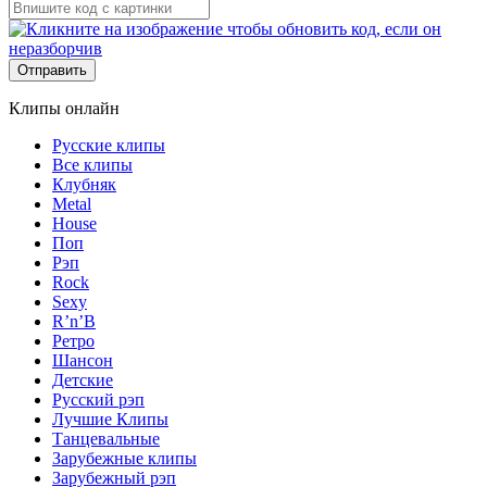
Отправить
Клипы онлайн
Русские клипы
Все клипы
Клубняк
Metal
House
Поп
Рэп
Rock
Sexy
R’n’B
Ретро
Шансон
Детские
Русский рэп
Лучшие Клипы
Танцевальные
Зарубежные клипы
Зарубежный рэп