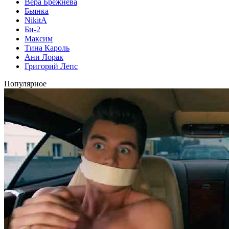
Вера Брежнева
Бьянка
NikitA
Би-2
Максим
Тина Кароль
Ани Лорак
Григорий Лепс
Популярное