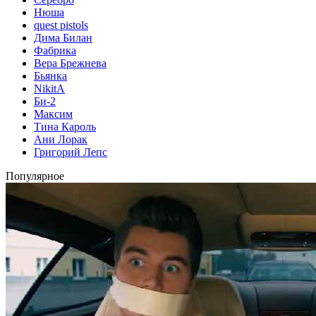
Нюша
quest pistols
Дима Билан
Фабрика
Вера Брежнева
Бьянка
NikitA
Би-2
Максим
Тина Кароль
Ани Лорак
Григорий Лепс
Популярное