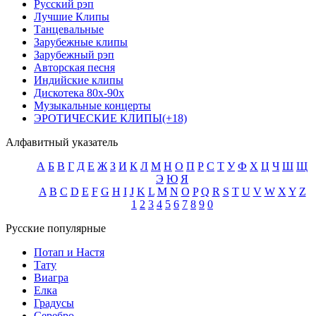
Русский рэп
Лучшие Клипы
Танцевальные
Зарубежные клипы
Зарубежный рэп
Авторская песня
Индийские клипы
Дискотека 80х-90х
Музыкальные концерты
ЭРОТИЧЕСКИЕ КЛИПЫ(+18)
Алфавитный указатель
А
Б
В
Г
Д
Е
Ж
З
И
К
Л
М
Н
О
П
Р
С
Т
У
Ф
Х
Ц
Ч
Ш
Щ
Э
Ю
Я
A
B
C
D
E
F
G
H
I
J
K
L
M
N
O
P
Q
R
S
T
U
V
W
X
Y
Z
1
2
3
4
5
6
7
8
9
0
Русские популярные
Потап и Настя
Тату
Виагра
Елка
Градусы
Серебро