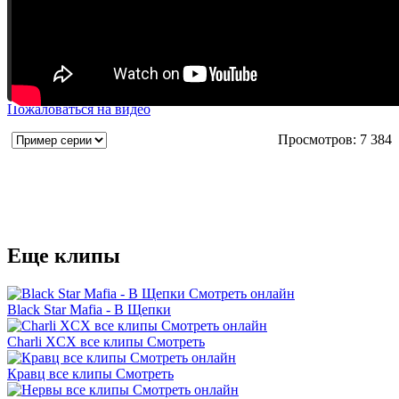
Пожаловаться на видео
Просмотров: 7 384
Еще клипы
Black Star Mafia - В Щепки
Charli XCX все клипы Смотреть
Кравц все клипы Смотреть