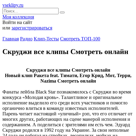
vseklipy.ru
Моя коллекция
Войти на сайт
или
зарегистрироваться
Главная
Радио
Клип-Тесты
Смотреть ТОП-100
Скруджи все клипы Смотреть онлайн
Скруджи все клипы Смотреть онлайн
Новый клип Ракета feat. Тимати, Егор Крид, Мот, Терри,
Nazima Смотреть онлайн
Фанаты лейбла Black Star познакомилось с Скруджи во время
конкурса «Молодая кровь». Талантливое и оригинальное
исполнение выделило его среди всех участников и помогло
органично влиться в команду известных исполнителей.
Парень читает настоящий «уличный» рэп, что его отличает от
многих других, работающих на сцене манерой исполнения и
содержанием. А поделиться с зрителями им есть чем. Эдуард
Скруджи родился в 1992 году на Украине. За свои неполные
24 года он работал на стройках, лесопилках, мойках на