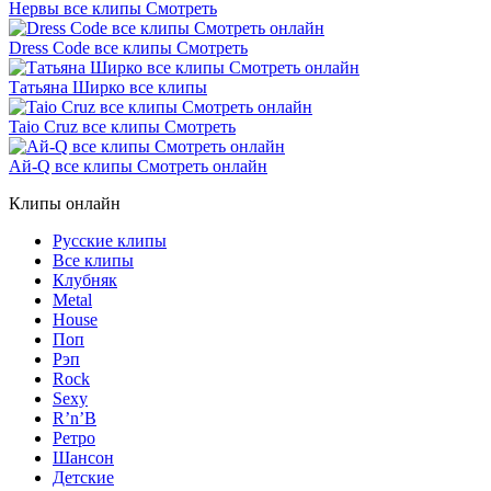
Нервы все клипы Смотреть
Dress Code все клипы Смотреть
Татьяна Ширко все клипы
Taio Cruz все клипы Смотреть
Ай-Q все клипы Смотреть онлайн
Клипы онлайн
Русские клипы
Все клипы
Клубняк
Metal
House
Поп
Рэп
Rock
Sexy
R’n’B
Ретро
Шансон
Детские