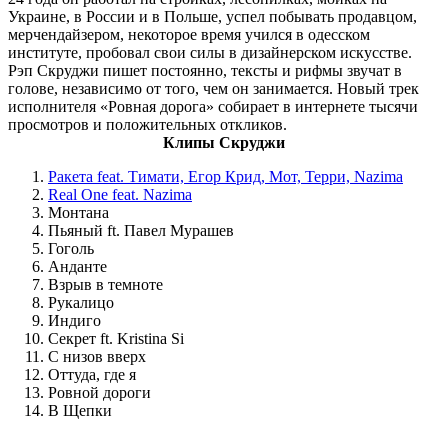
Украине, в России и в Польше, успел побывать продавцом,
мерчендайзером, некоторое время учился в одесском
институте, пробовал свои силы в дизайнерском искусстве.
Рэп Скруджи пишет постоянно, тексты и рифмы звучат в
голове, независимо от того, чем он занимается. Новый трек
исполнителя «Ровная дорога» собирает в интернете тысячи
просмотров и положительных откликов.
Клипы Скруджи
Ракета feat. Тимати, Егор Крид, Мот, Терри, Nazima
Real One feat. Nazima
Монтана
Пьяный ft. Павел Мурашев
Гоголь
Анданте
Взрыв в темноте
Рукалицо
Индиго
Секрет ft. Kristina Si
С низов вверх
Оттуда, где я
Ровной дороги
В Щепки