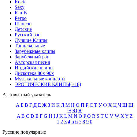
Rock
Sexy
R’n’B
Ретро
Шансон
Детские
Русский рэп
Лучшие Клипы
Танцевальные
Зарубежные клипы
Зарубежный рэп
Авторская песня
Индийские клипы
Дискотека 80х-90х
Музыкальные концерты
ЭРОТИЧЕСКИЕ КЛИПЫ(+18)
Алфавитный указатель
А
Б
В
Г
Д
Е
Ж
З
И
К
Л
М
Н
О
П
Р
С
Т
У
Ф
Х
Ц
Ч
Ш
Щ
Э
Ю
Я
A
B
C
D
E
F
G
H
I
J
K
L
M
N
O
P
Q
R
S
T
U
V
W
X
Y
Z
1
2
3
4
5
6
7
8
9
0
Русские популярные