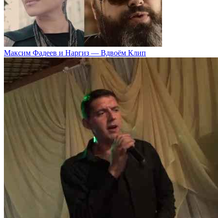
Максим Фадеев и Наргиз — Вдвоём Клип