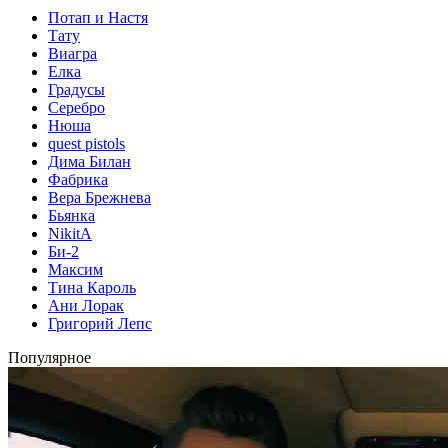
Потап и Настя
Тату
Виагра
Елка
Градусы
Серебро
Нюша
quest pistols
Дима Билан
Фабрика
Вера Брежнева
Бьянка
NikitA
Би-2
Максим
Тина Кароль
Ани Лорак
Григорий Лепс
Популярное