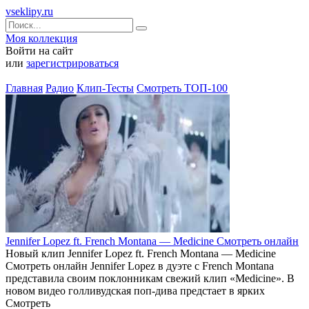
vseklipy.ru
Моя коллекция
Войти на сайт
или
зарегистрироваться
Главная
Радио
Клип-Тесты
Смотреть ТОП-100
Jennifer Lopez ft. French Montana — Medicine Смотреть онлайн
Новый клип Jennifer Lopez ft. French Montana — Medicine
Смотреть онлайн Jennifer Lopez в дуэте с French Montana
представила своим поклонникам свежий клип «Medicine». В
новом видео голливудская поп-дива предстает в ярких
Смотреть