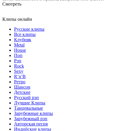
Смотреть
Клипы онлайн
Русские клипы
Все клипы
Клубняк
Metal
House
Поп
Рэп
Rock
Sexy
R’n’B
Ретро
Шансон
Детские
Русский рэп
Лучшие Клипы
Танцевальные
Зарубежные клипы
Зарубежный рэп
Авторская песня
Индийские клипы