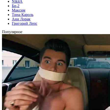
NikitA
Би-2
Максим
Тина Кароль
Ани Лорак
Григорий Лепс
Популярное