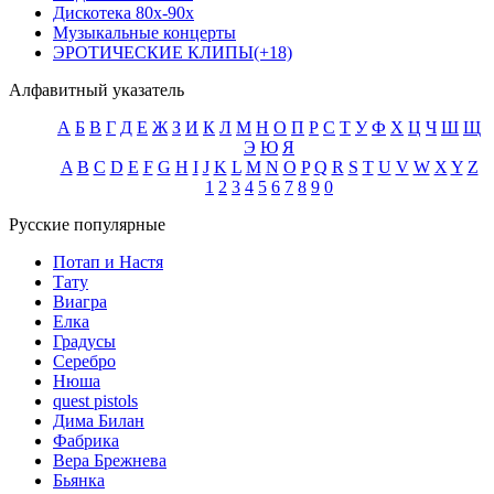
Дискотека 80х-90х
Музыкальные концерты
ЭРОТИЧЕСКИЕ КЛИПЫ(+18)
Алфавитный указатель
А
Б
В
Г
Д
Е
Ж
З
И
К
Л
М
Н
О
П
Р
С
Т
У
Ф
Х
Ц
Ч
Ш
Щ
Э
Ю
Я
A
B
C
D
E
F
G
H
I
J
K
L
M
N
O
P
Q
R
S
T
U
V
W
X
Y
Z
1
2
3
4
5
6
7
8
9
0
Русские популярные
Потап и Настя
Тату
Виагра
Елка
Градусы
Серебро
Нюша
quest pistols
Дима Билан
Фабрика
Вера Брежнева
Бьянка