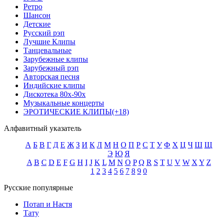
Ретро
Шансон
Детские
Русский рэп
Лучшие Клипы
Танцевальные
Зарубежные клипы
Зарубежный рэп
Авторская песня
Индийские клипы
Дискотека 80х-90х
Музыкальные концерты
ЭРОТИЧЕСКИЕ КЛИПЫ(+18)
Алфавитный указатель
А
Б
В
Г
Д
Е
Ж
З
И
К
Л
М
Н
О
П
Р
С
Т
У
Ф
Х
Ц
Ч
Ш
Щ
Э
Ю
Я
A
B
C
D
E
F
G
H
I
J
K
L
M
N
O
P
Q
R
S
T
U
V
W
X
Y
Z
1
2
3
4
5
6
7
8
9
0
Русские популярные
Потап и Настя
Тату