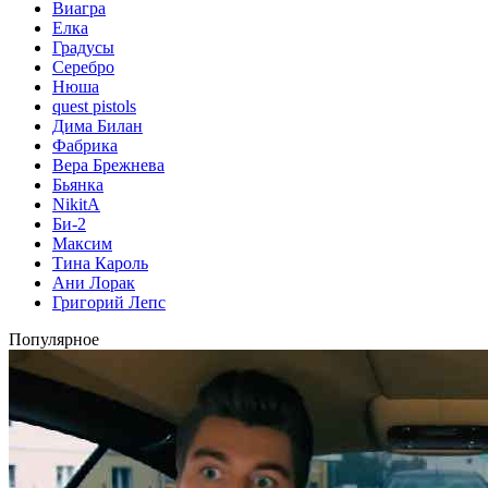
Виагра
Елка
Градусы
Серебро
Нюша
quest pistols
Дима Билан
Фабрика
Вера Брежнева
Бьянка
NikitA
Би-2
Максим
Тина Кароль
Ани Лорак
Григорий Лепс
Популярное