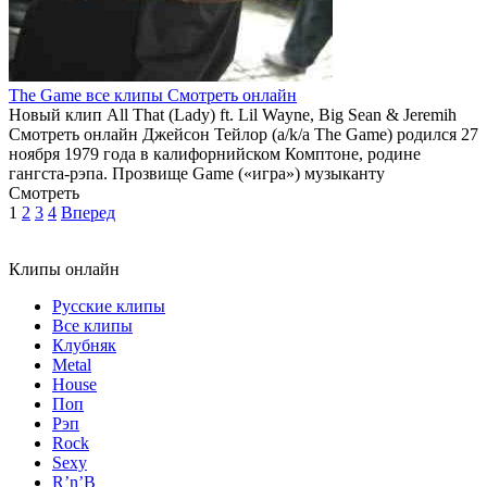
The Game все клипы Смотреть онлайн
Новый клип All That (Lady) ft. Lil Wayne, Big Sean & Jeremih
Смотреть онлайн Джейсон Тейлор (a/k/a The Game) родился 27
ноября 1979 года в калифорнийском Комптоне, родине
гангста-рэпа. Прозвище Game («игра») музыканту
Смотреть
1
2
3
4
Вперед
Клипы онлайн
Русские клипы
Все клипы
Клубняк
Metal
House
Поп
Рэп
Rock
Sexy
R’n’B