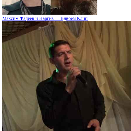
Максим Фадеев и Наргиз — Вдвоём Клип