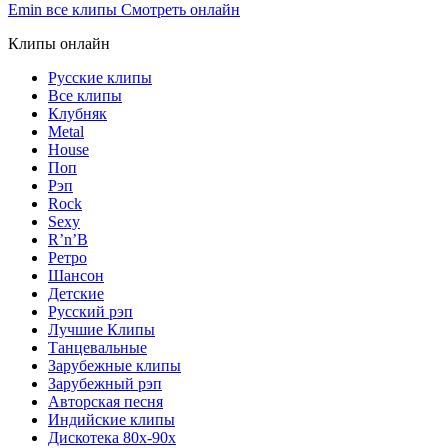
Emin все клипы Смотреть онлайн
Клипы онлайн
Русские клипы
Все клипы
Клубняк
Metal
House
Поп
Рэп
Rock
Sexy
R’n’B
Ретро
Шансон
Детские
Русский рэп
Лучшие Клипы
Танцевальные
Зарубежные клипы
Зарубежный рэп
Авторская песня
Индийские клипы
Дискотека 80х-90х