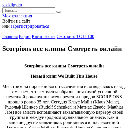
vseklipy.ru
Моя коллекция
Войти на сайт
или
зарегистрироваться
Главная
Радио
Клип-Тесты
Смотреть ТОП-100
Scorpions все клипы Смотреть онлайн
Scorpions все клипы Смотреть онлайн
Новый клип We Built This House
Мы стоим на пороге нового тысячелетия и, оглядываясь назад,
замечаем, что с момента образования самой успешной
немецкой рок-группы всех времен и народов SCORPIONS
прошло ровно 35 лет. Сегодня Клаус Майн (Klaus Meine),
Рудольф Шенкер (Rudolf Schenker) и Матиас Джабс (Matthias
Jabs) все вместе вспоминают захватывающую карьеру своей
группы в международном музыкальном бизнесе. Как и
многие другие мальчишки, родившиеся в послевоенной
Германии, Клаус Майн и Рудольф Шенкер были увлечены