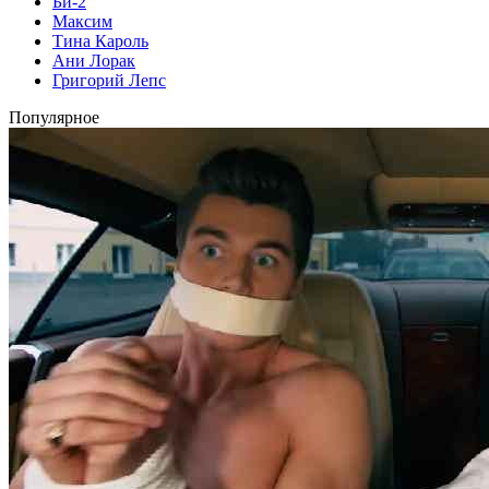
Би-2
Максим
Тина Кароль
Ани Лорак
Григорий Лепс
Популярное