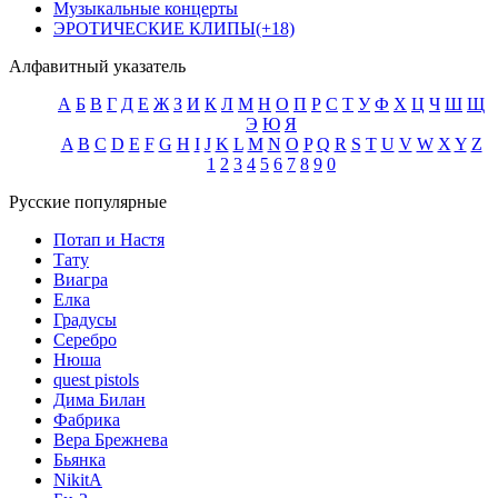
Музыкальные концерты
ЭРОТИЧЕСКИЕ КЛИПЫ(+18)
Алфавитный указатель
А
Б
В
Г
Д
Е
Ж
З
И
К
Л
М
Н
О
П
Р
С
Т
У
Ф
Х
Ц
Ч
Ш
Щ
Э
Ю
Я
A
B
C
D
E
F
G
H
I
J
K
L
M
N
O
P
Q
R
S
T
U
V
W
X
Y
Z
1
2
3
4
5
6
7
8
9
0
Русские популярные
Потап и Настя
Тату
Виагра
Елка
Градусы
Серебро
Нюша
quest pistols
Дима Билан
Фабрика
Вера Брежнева
Бьянка
NikitA