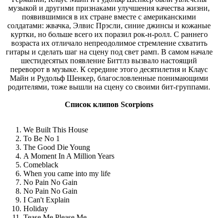
музыкой и другими признаками улучшения качества жизни,
появившимися в их стране вместе с американскими
солдатами: жвачка, Элвис Прэсли, синие джинсы и кожаные
куртки, но больше всего их поразил рок-н-ролл. С раннего
возраста их отличало непреодолимое стремление схватить
гитары и сделать шаг на сцену под свет рамп. В самом начале
шестидесятых появление Биттлз вызвало настоящий
переворот в музыке. К середине этого десятилетия и Клаус
Майн и Рудольф Шенкер, благословленные понимающими
родителями, тоже вышли на сцену со своими бит-группами.
Список клипов Scorpions
We Built This House
To Be No 1
The Good Die Young
A Moment In A Million Years
Comeblack
When you came into my life
No Pain No Gain
No Pain No Gain
I Can't Explain
Holiday
Tease Me Please Me