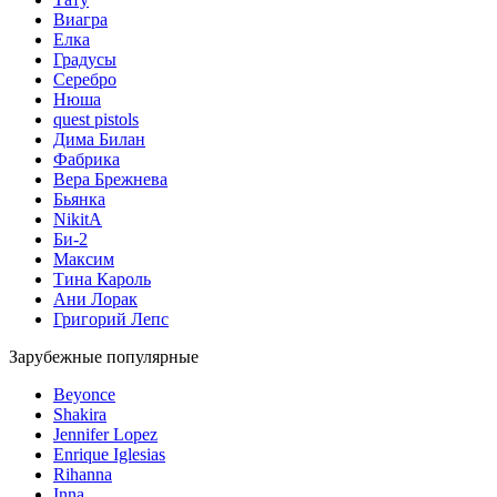
Виагра
Елка
Градусы
Серебро
Нюша
quest pistols
Дима Билан
Фабрика
Вера Брежнева
Бьянка
NikitA
Би-2
Максим
Тина Кароль
Ани Лорак
Григорий Лепс
Зарубежные популярные
Beyonce
Shakira
Jennifer Lopez
Enrique Iglesias
Rihanna
Inna