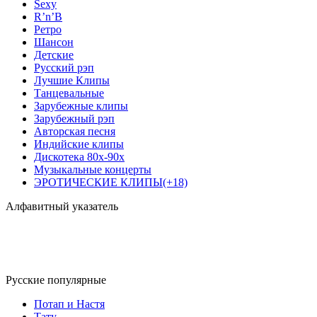
Sexy
R’n’B
Ретро
Шансон
Детские
Русский рэп
Лучшие Клипы
Танцевальные
Зарубежные клипы
Зарубежный рэп
Авторская песня
Индийские клипы
Дискотека 80х-90х
Музыкальные концерты
ЭРОТИЧЕСКИЕ КЛИПЫ(+18)
Алфавитный указатель
Русские популярные
Потап и Настя
Тату