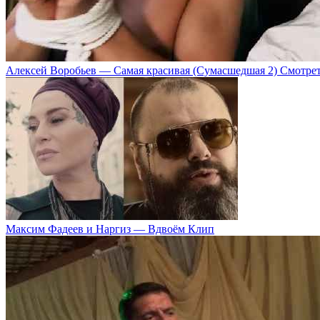
Алексей Воробьев — Самая красивая (Сумасшедшая 2) Смотре
Максим Фадеев и Наргиз — Вдвоём Клип