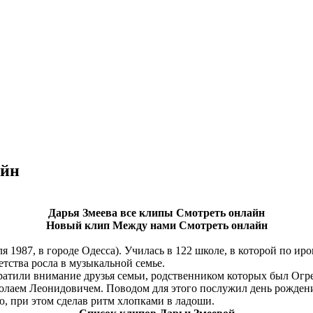
айн
Дарья Змеева все клипы Смотреть онлайн
Новый клип Между нами Смотреть онлайн
я 1987, в городе Одесса). Училась в 122 школе, в которой по и
детства росла в музыкальной семье.
братили внимание друзья семьи, родственником которых был Огре
олаем Леонидовичем. Поводом для этого послужил день рождения 
ю, при этом сделав ритм хлопками в ладоши.