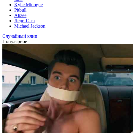
Kylie Minogue
Pitbull
Alizee
Леди Гага
Michael Jackson
Случайный клип
Популярное