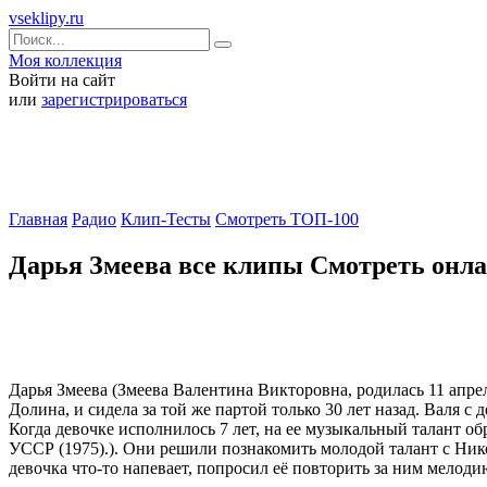
vseklipy.ru
Моя коллекция
Войти на сайт
или
зарегистрироваться
Главная
Радио
Клип-Тесты
Смотреть ТОП-100
Дарья Змеева все клипы Смотреть онл
Дарья Змеева (Змеева Валентина Викторовна, родилась 11 апрел
Долина, и сидела за той же партой только 30 лет назад. Валя с 
Когда девочке исполнилось 7 лет, на ее музыкальный талант о
УССР (1975).). Они решили познакомить молодой талант с Ник
девочка что-то напевает, попросил её повторить за ним мелоди