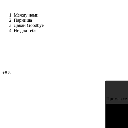
Между нами
Парниша
Давай Goodbye
Не для тебя
+8
8
Пример се