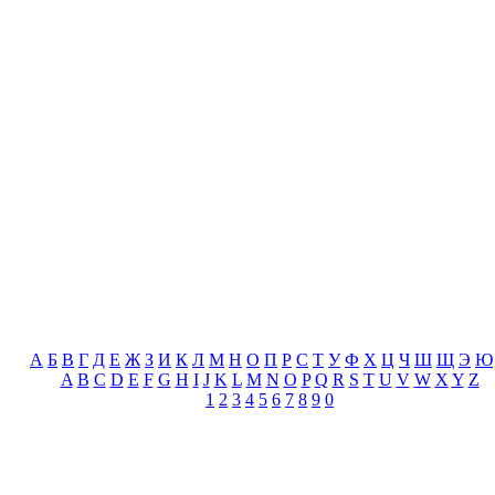
А
Б
В
Г
Д
Е
Ж
З
И
К
Л
М
Н
О
П
Р
С
Т
У
Ф
Х
Ц
Ч
Ш
Щ
Э
Ю
A
B
C
D
E
F
G
H
I
J
K
L
M
N
O
P
Q
R
S
T
U
V
W
X
Y
Z
1
2
3
4
5
6
7
8
9
0