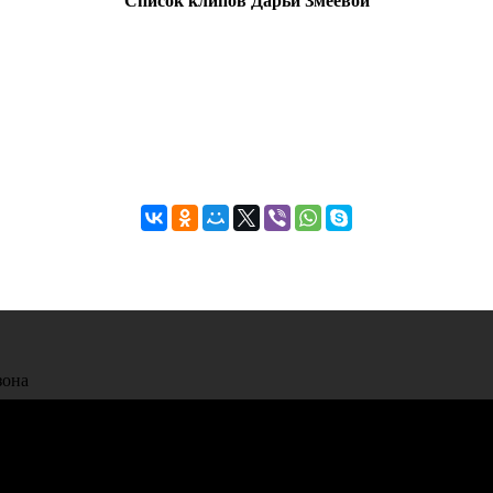
Список клипов Дарьи Змеевой
зона