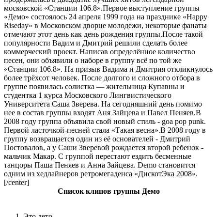
московской «Станции 106.8».Первое выступление группы
«Демо» состоялось 24 апреля 1999 года на празднике «Happy
Riseday» в Московском дворце молодежи, некоторые фанаты
отмечают этот день как день рождения группы.После такой
популярности Вадим и Дмитрий решили сделать более
коммерческий проект. Написав определённое количество
песен, они объявили о наборе в группу всё по той же
«Станции 106.8». На призыв Вадима и Дмитрия откликнулось
более трёхсот человек. После долгого и сложного отбора в
группе появилась солистка — жительница Купавны и
студентка 1 курса Московского Лингвистического
Университета Саша Зверева. На сегодняшний день помимо
нее в состав группы входят Аня Зайцева и Павел Пеняев.В
2008 году группа объявила свой новый стиль - goa pop punk.
Первой ласточкой-песней стала «Такая весна».В 2008 году в
группу возвращается один из её основателей - Дмитрий
Постовалов, а у Саши Зверевой рождается второй ребенок -
мальчик Макар. С группой перестают ездить бесменные
танцоры Паша Пеняев и Анна Зайцева. Demo становится
одним из хедлайнеров ретромегаденса «ДискотЭка 2008».
[/center]
Список клипов группы Демо
Это лето