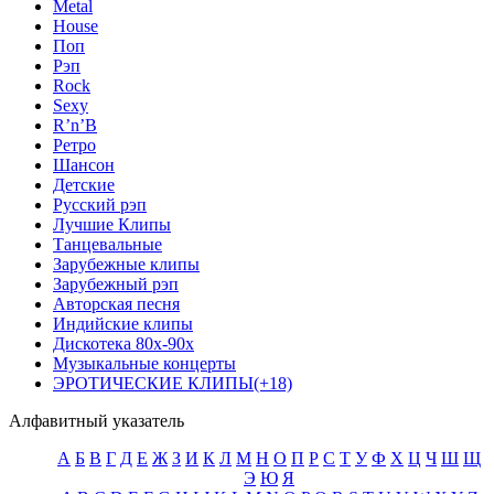
Metal
House
Поп
Рэп
Rock
Sexy
R’n’B
Ретро
Шансон
Детские
Русский рэп
Лучшие Клипы
Танцевальные
Зарубежные клипы
Зарубежный рэп
Авторская песня
Индийские клипы
Дискотека 80х-90х
Музыкальные концерты
ЭРОТИЧЕСКИЕ КЛИПЫ(+18)
Алфавитный указатель
А
Б
В
Г
Д
Е
Ж
З
И
К
Л
М
Н
О
П
Р
С
Т
У
Ф
Х
Ц
Ч
Ш
Щ
Э
Ю
Я