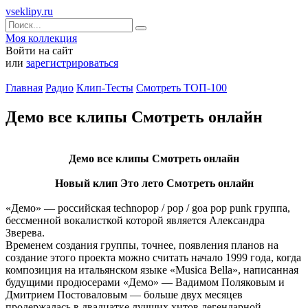
vseklipy.ru
Моя коллекция
Войти на сайт
или
зарегистрироваться
Главная
Радио
Клип-Тесты
Смотреть ТОП-100
Демо все клипы Смотреть онлайн
Демо все клипы Смотреть онлайн
Новый клип Это лето Смотреть онлайн
«Демо» — российская technopop / pop / goa pop punk группа,
бессменной вокалисткой которой является Александра
Зверева.
Временем создания группы, точнее, появления планов на
создание этого проекта можно считать начало 1999 года, когда
композиция на итальянском языке «Musica Bella», написанная
будущими продюсерами «Демо» — Вадимом Поляковым и
Дмитрием Постоваловым — больше двух месяцев
продержалась в двадцатке лучших хитов легендарной