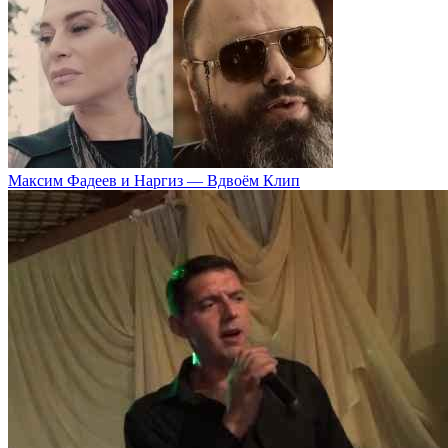
Максим Фадеев и Наргиз — Вдвоём Клип