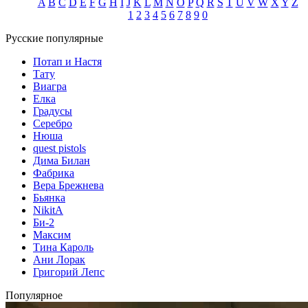
A
B
C
D
E
F
G
H
I
J
K
L
M
N
O
P
Q
R
S
T
U
V
W
X
Y
Z
1
2
3
4
5
6
7
8
9
0
Русские популярные
Потап и Настя
Тату
Виагра
Елка
Градусы
Серебро
Нюша
quest pistols
Дима Билан
Фабрика
Вера Брежнева
Бьянка
NikitA
Би-2
Максим
Тина Кароль
Ани Лорак
Григорий Лепс
Популярное