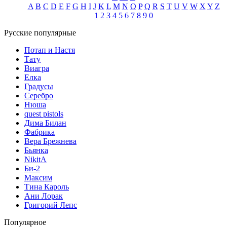
A
B
C
D
E
F
G
H
I
J
K
L
M
N
O
P
Q
R
S
T
U
V
W
X
Y
Z
1
2
3
4
5
6
7
8
9
0
Русские популярные
Потап и Настя
Тату
Виагра
Елка
Градусы
Серебро
Нюша
quest pistols
Дима Билан
Фабрика
Вера Брежнева
Бьянка
NikitA
Би-2
Максим
Тина Кароль
Ани Лорак
Григорий Лепс
Популярное