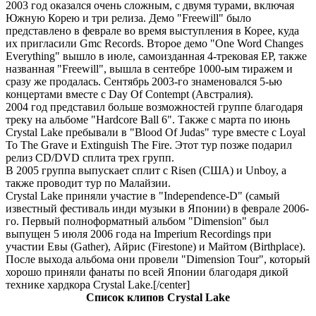
2003 год оказался очень сложным, с двумя турами, включая
Южную Корею и три релиза. Демо "Freewill" было
представлено в феврале во время выступления в Корее, куда
их пригласили Gmc Records. Второе демо "One Word Changes
Everything" вышло в июле, самоизданная 4-трековая EP, также
названная "Freewill", вышла в сентебре 1000-ым тиражем и
сразу же продалась. Сентябрь 2003-го знаменовался 5-ью
концертами вместе с Day Of Contempt (Австралия).
2004 год представил больше возможностей группе благодаря
треку на альбоме "Hardcore Ball 6". Также с марта по июнь
Crystal Lake пребывали в "Blood Of Judas" туре вместе с Loyal
To The Grave и Extinguish The Fire. Этот тур позже подарил
релиз CD/DVD сплита трех групп.
В 2005 группа выпускает сплит с Risen (США) и Unboy, а
также проводит тур по Малайзии.
Crystal Lake приняли участие в "Independence-D" (самый
известный фестиваль инди музыки в Японии) в феврале 2006-
го. Первый полноформатный альбом "Dimension" был
выпущен 5 июля 2006 года на Imperium Recordings при
участии Евы (Gather), Айрис (Firestone) и Майтом (Birthplace).
После выхода альбома они провели "Dimension Tour", который
хорошо приняли фанаты по всей Японии благодаря дикой
технике хардкора Crystal Lake.[/center]
Список клипов Crystal Lake