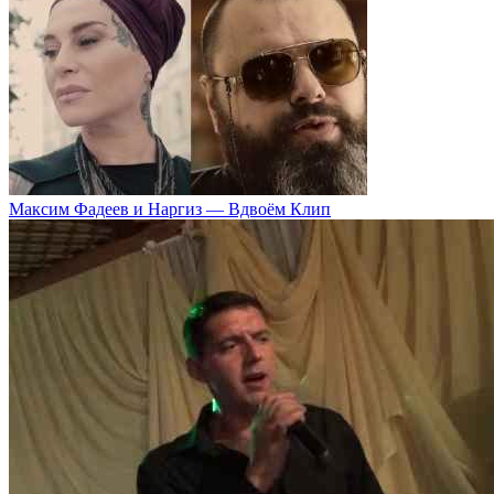
Максим Фадеев и Наргиз — Вдвоём Клип