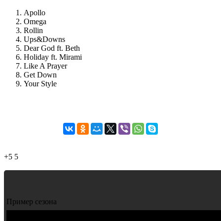
Apollo
Omega
Rollin
Ups&Downs
Dear God ft. Beth
Holiday ft. Mirami
Like A Prayer
Get Down
Your Style
+5
5
Пример сезона