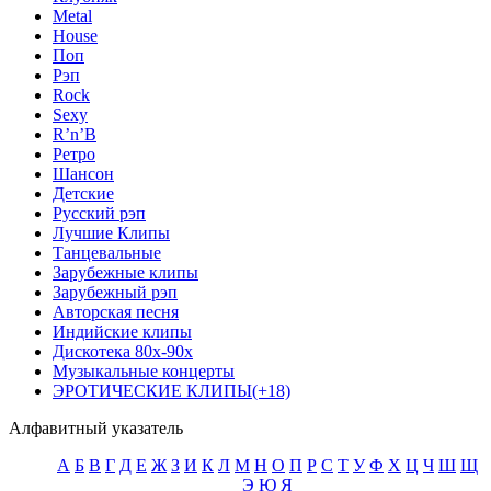
Metal
House
Поп
Рэп
Rock
Sexy
R’n’B
Ретро
Шансон
Детские
Русский рэп
Лучшие Клипы
Танцевальные
Зарубежные клипы
Зарубежный рэп
Авторская песня
Индийские клипы
Дискотека 80х-90х
Музыкальные концерты
ЭРОТИЧЕСКИЕ КЛИПЫ(+18)
Алфавитный указатель
А
Б
В
Г
Д
Е
Ж
З
И
К
Л
М
Н
О
П
Р
С
Т
У
Ф
Х
Ц
Ч
Ш
Щ
Э
Ю
Я