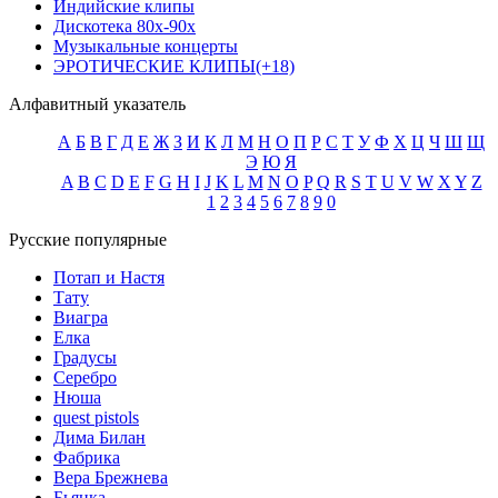
Индийские клипы
Дискотека 80х-90х
Музыкальные концерты
ЭРОТИЧЕСКИЕ КЛИПЫ(+18)
Алфавитный указатель
А
Б
В
Г
Д
Е
Ж
З
И
К
Л
М
Н
О
П
Р
С
Т
У
Ф
Х
Ц
Ч
Ш
Щ
Э
Ю
Я
A
B
C
D
E
F
G
H
I
J
K
L
M
N
O
P
Q
R
S
T
U
V
W
X
Y
Z
1
2
3
4
5
6
7
8
9
0
Русские популярные
Потап и Настя
Тату
Виагра
Елка
Градусы
Серебро
Нюша
quest pistols
Дима Билан
Фабрика
Вера Брежнева
Бьянка