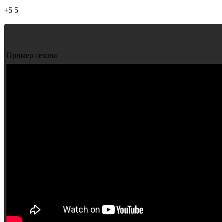
+5
5
Пример сезона