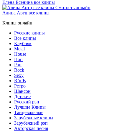
Елена Есенина все клипы
Алина Артц все клипы
Клипы онлайн
Русские клипы
Все клипы
Клубняк
Metal
House
Поп
Рэп
Rock
Sexy
R’n’B
Ретро
Шансон
Детские
Русский рэп
Лучшие Клипы
Танцевальные
Зарубежные клипы
Зарубежный рэп
Авторская песня