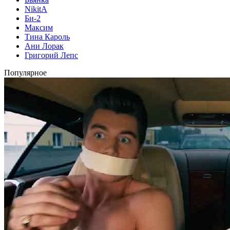
NikitA
Би-2
Максим
Тина Кароль
Ани Лорак
Григорий Лепс
Популярное