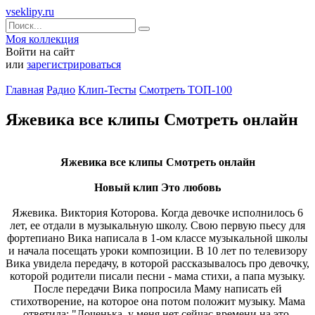
vseklipy.ru
Моя коллекция
Войти на сайт
или
зарегистрироваться
Главная
Радио
Клип-Тесты
Смотреть ТОП-100
Яжевика все клипы Смотреть онлайн
Яжевика все клипы Смотреть онлайн
Новый клип Это любовь
Яжевика. Виктория Которова. Когда девочке исполнилось 6
лет, ее отдали в музыкальную школу. Свою первую пьесу для
фортепиано Вика написала в 1-ом классе музыкальной школы
и начала посещать уроки композиции. В 10 лет по телевизору
Вика увидела передачу, в которой рассказывалось про девочку,
которой родители писали песни - мама стихи, а папа музыку.
После передачи Вика попросила Маму написать ей
стихотворение, на которое она потом положит музыку. Мама
ответила: "Доченька, у меня нет сейчас времени на это.