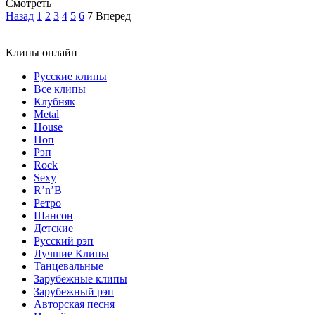
Смотреть
Назад
1
2
3
4
5
6
7
Вперед
Клипы онлайн
Русские клипы
Все клипы
Клубняк
Metal
House
Поп
Рэп
Rock
Sexy
R’n’B
Ретро
Шансон
Детские
Русский рэп
Лучшие Клипы
Танцевальные
Зарубежные клипы
Зарубежный рэп
Авторская песня