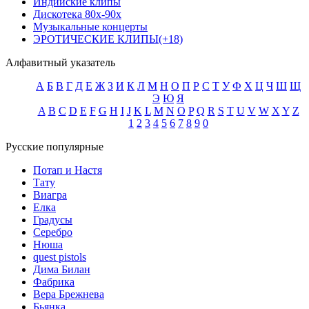
Индийские клипы
Дискотека 80х-90х
Музыкальные концерты
ЭРОТИЧЕСКИЕ КЛИПЫ(+18)
Алфавитный указатель
А
Б
В
Г
Д
Е
Ж
З
И
К
Л
М
Н
О
П
Р
С
Т
У
Ф
Х
Ц
Ч
Ш
Щ
Э
Ю
Я
A
B
C
D
E
F
G
H
I
J
K
L
M
N
O
P
Q
R
S
T
U
V
W
X
Y
Z
1
2
3
4
5
6
7
8
9
0
Русские популярные
Потап и Настя
Тату
Виагра
Елка
Градусы
Серебро
Нюша
quest pistols
Дима Билан
Фабрика
Вера Брежнева
Бьянка