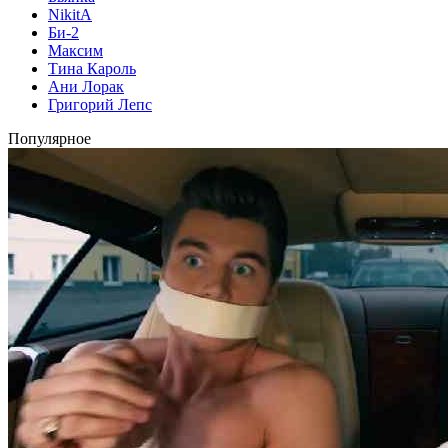
NikitA
Би-2
Максим
Тина Кароль
Ани Лорак
Григорий Лепс
Популярное