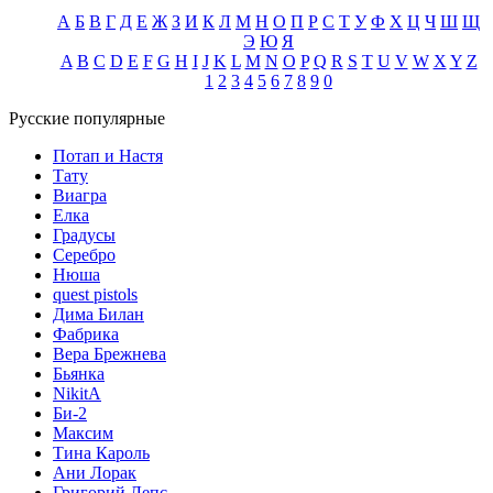
А
Б
В
Г
Д
Е
Ж
З
И
К
Л
М
Н
О
П
Р
С
Т
У
Ф
Х
Ц
Ч
Ш
Щ
Э
Ю
Я
A
B
C
D
E
F
G
H
I
J
K
L
M
N
O
P
Q
R
S
T
U
V
W
X
Y
Z
1
2
3
4
5
6
7
8
9
0
Русские популярные
Потап и Настя
Тату
Виагра
Елка
Градусы
Серебро
Нюша
quest pistols
Дима Билан
Фабрика
Вера Брежнева
Бьянка
NikitA
Би-2
Максим
Тина Кароль
Ани Лорак
Григорий Лепс