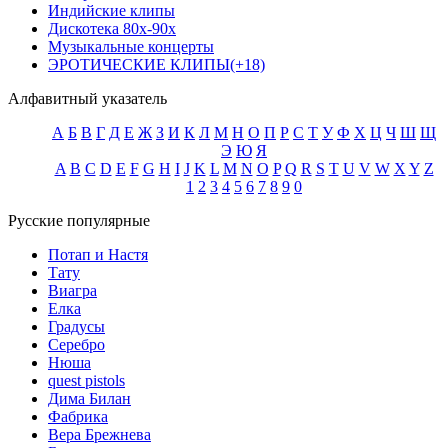
Индийские клипы
Дискотека 80х-90х
Музыкальные концерты
ЭРОТИЧЕСКИЕ КЛИПЫ(+18)
Алфавитный указатель
А
Б
В
Г
Д
Е
Ж
З
И
К
Л
М
Н
О
П
Р
С
Т
У
Ф
Х
Ц
Ч
Ш
Щ
Э
Ю
Я
A
B
C
D
E
F
G
H
I
J
K
L
M
N
O
P
Q
R
S
T
U
V
W
X
Y
Z
1
2
3
4
5
6
7
8
9
0
Русские популярные
Потап и Настя
Тату
Виагра
Елка
Градусы
Серебро
Нюша
quest pistols
Дима Билан
Фабрика
Вера Брежнева