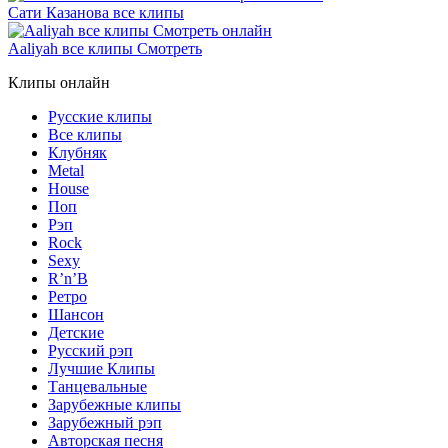
Сати Казанова все клипы
Aaliyah все клипы Смотреть
Клипы онлайн
Русские клипы
Все клипы
Клубняк
Metal
House
Поп
Рэп
Rock
Sexy
R’n’B
Ретро
Шансон
Детские
Русский рэп
Лучшие Клипы
Танцевальные
Зарубежные клипы
Зарубежный рэп
Авторская песня