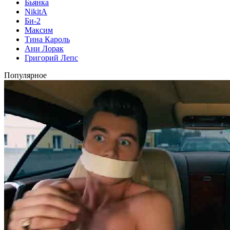
Бьянка
NikitA
Би-2
Максим
Тина Кароль
Ани Лорак
Григорий Лепс
Популярное