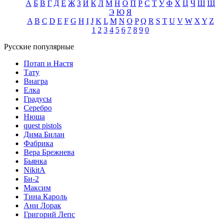
А
Б
В
Г
Д
Е
Ж
З
И
К
Л
М
Н
О
П
Р
С
Т
У
Ф
Х
Ц
Ч
Ш
Щ
Э
Ю
Я
A
B
C
D
E
F
G
H
I
J
K
L
M
N
O
P
Q
R
S
T
U
V
W
X
Y
Z
1
2
3
4
5
6
7
8
9
0
Русские популярные
Потап и Настя
Тату
Виагра
Елка
Градусы
Серебро
Нюша
quest pistols
Дима Билан
Фабрика
Вера Брежнева
Бьянка
NikitA
Би-2
Максим
Тина Кароль
Ани Лорак
Григорий Лепс