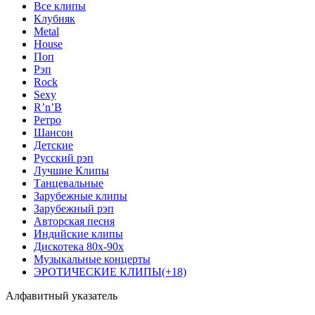
Все клипы
Клубняк
Metal
House
Поп
Рэп
Rock
Sexy
R’n’B
Ретро
Шансон
Детские
Русский рэп
Лучшие Клипы
Танцевальные
Зарубежные клипы
Зарубежный рэп
Авторская песня
Индийские клипы
Дискотека 80х-90х
Музыкальные концерты
ЭРОТИЧЕСКИЕ КЛИПЫ(+18)
Алфавитный указатель