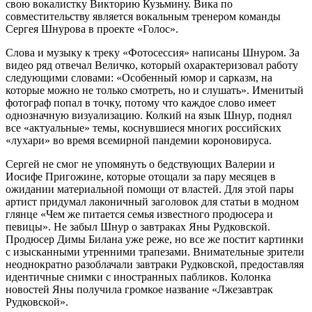
свою вокалистку Викторию Кузьмину. Вика по
совместительству является вокальным тренером команды
Сергея Шнурова в проекте «Голос».
Слова и музыку к треку «Фотосессия» написаны Шнуром. За
видео ряд отвечал Величко, который охарактеризовал работу
следующими словами: «Особенный юмор и сарказм, на
которые можно не только смотреть, но и слушать». Именитый
фотограф попал в точку, потому что каждое слово имеет
однозначную визуализацию. Колкий на язык Шнур, поднял
все «актуальные» темы, коснувшиеся многих российских
«лухари» во время всемирной пандемии короновируса.
Сергей не смог не упомянуть о бедствующих Валерии и
Иосифе Пригожине, которые отощали за пару месяцев в
ожидании материальной помощи от властей. Для этой пары
артист придумал лаконичный заголовок для статьи в модном
глянце «Чем же питается семья известного продюсера и
певицы». Не забыл Шнур о завтраках Яны Рудковской.
Продюсер Димы Билана уже реже, но все же постит картинки
с изысканными утренними трапезами. Внимательные зрители
неоднократно разоблачали завтраки Рудковской, предоставляя
идентичные снимки с иностранных пабликов. Колонка
новостей Яны получила громкое название «Лжезавтрак
Рудковской».