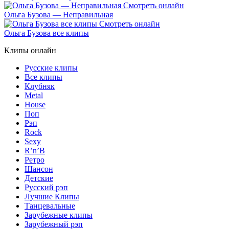
Ольга Бузова — Неправильная
Ольга Бузова все клипы
Клипы онлайн
Русские клипы
Все клипы
Клубняк
Metal
House
Поп
Рэп
Rock
Sexy
R’n’B
Ретро
Шансон
Детские
Русский рэп
Лучшие Клипы
Танцевальные
Зарубежные клипы
Зарубежный рэп