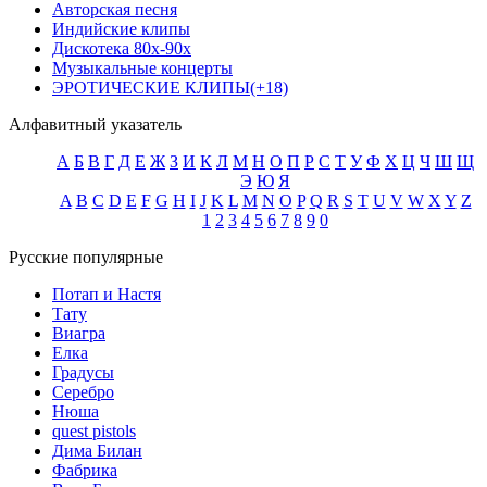
Авторская песня
Индийские клипы
Дискотека 80х-90х
Музыкальные концерты
ЭРОТИЧЕСКИЕ КЛИПЫ(+18)
Алфавитный указатель
А
Б
В
Г
Д
Е
Ж
З
И
К
Л
М
Н
О
П
Р
С
Т
У
Ф
Х
Ц
Ч
Ш
Щ
Э
Ю
Я
A
B
C
D
E
F
G
H
I
J
K
L
M
N
O
P
Q
R
S
T
U
V
W
X
Y
Z
1
2
3
4
5
6
7
8
9
0
Русские популярные
Потап и Настя
Тату
Виагра
Елка
Градусы
Серебро
Нюша
quest pistols
Дима Билан
Фабрика