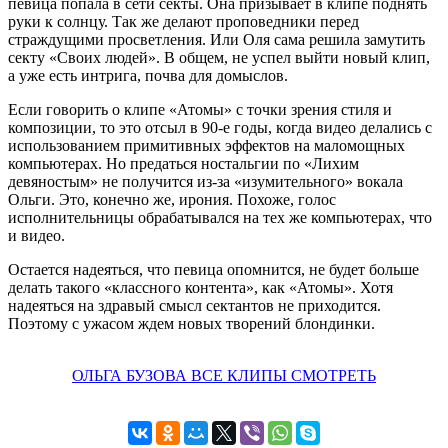
певица попала в сети секты. Она призывает в клипе поднять
руки к солнцу. Так же делают проповедники перед
страждущими просветления. Или Оля сама решила замутить
секту «Своих людей». В общем, не успел выйти новый клип,
а уже есть интрига, почва для домыслов.
Если говорить о клипе «Атомы» с точки зрения стиля и
композиции, то это отсыл в 90-е годы, когда видео делались с
использованием примитивных эффектов на маломощных
компьютерах. Но предаться ностальгии по «Лихим
девяностым» не получится из-за «изумительного» вокала
Ольги. Это, конечно же, ирония. Похоже, голос
исполнительницы обрабатывался на тех же компьютерах, что
и видео.
Остается надеяться, что певица опомнится, не будет больше
делать такого «классного контента», как «Атомы». Хотя
надеяться на здравый смысл сектантов не приходится.
Поэтому с ужасом ждем новых творений блондинки.
ОЛЬГА БУЗОВА ВСЕ КЛИПЫ СМОТРЕТЬ