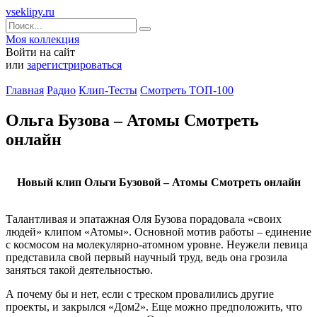
vseklipy.ru
Моя коллекция
Войти на сайт
или
зарегистрироваться
Главная
Радио
Клип-Тесты
Смотреть ТОП-100
Ольга Бузова – Атомы Смотреть
онлайн
Новый клип Ольги Бузовой – Атомы Смотреть онлайн
Талантливая и эпатажная Оля Бузова порадовала «своих
людей» клипом «Атомы». Основной мотив работы – единение
с космосом на молекулярно-атомном уровне. Неужели певица
представила свой первый научный труд, ведь она грозила
заняться такой деятельностью.
А почему бы и нет, если с треском провалились другие
проекты, и закрылся «Дом2». Еще можно предположить, что