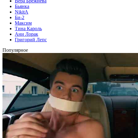
Вера Брежнева
Бьянка
NikitA
Би-2
Максим
Тина Кароль
Ани Лорак
Григорий Лепс
Популярное