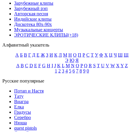
Зарубежные клипы
Зарубежный рэп
Авторская песня
Индийские клипы
Дискотека 80х-90х
Музыкальные концерты
ЭРОТИЧЕСКИЕ КЛИПЫ(+18)
Алфавитный указатель
А
Б
В
Г
Д
Е
Ж
З
И
К
Л
М
Н
О
П
Р
С
Т
У
Ф
Х
Ц
Ч
Ш
Щ
Э
Ю
Я
A
B
C
D
E
F
G
H
I
J
K
L
M
N
O
P
Q
R
S
T
U
V
W
X
Y
Z
1
2
3
4
5
6
7
8
9
0
Русские популярные
Потап и Настя
Тату
Виагра
Елка
Градусы
Серебро
Нюша
quest pistols