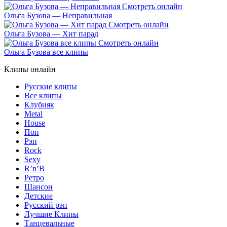
Ольга Бузова — Неправильная
Ольга Бузова — Хит парад
Ольга Бузова все клипы
Клипы онлайн
Русские клипы
Все клипы
Клубняк
Metal
House
Поп
Рэп
Rock
Sexy
R’n’B
Ретро
Шансон
Детские
Русский рэп
Лучшие Клипы
Танцевальные