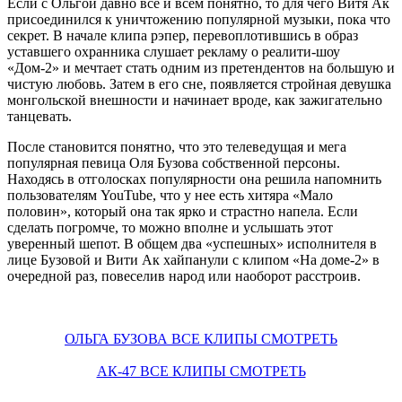
Если с Ольгой давно все и всем понятно, то для чего Витя Ак
присоединился к уничтожению популярной музыки, пока что
секрет. В начале клипа рэпер, перевоплотившись в образ
уставшего охранника слушает рекламу о реалити-шоу
«Дом-2» и мечтает стать одним из претендентов на большую и
чистую любовь. Затем в его сне, появляется стройная девушка
монгольской внешности и начинает вроде, как зажигательно
танцевать.
После становится понятно, что это телеведущая и мега
популярная певица Оля Бузова собственной персоны.
Находясь в отголосках популярности она решила напомнить
пользователям YouTube, что у нее есть хитяра «Мало
половин», который она так ярко и страстно напела. Если
сделать погромче, то можно вполне и услышать этот
уверенный шепот. В общем два «успешных» исполнителя в
лице Бузовой и Вити Ак хайпанули с клипом «На доме-2» в
очередной раз, повеселив народ или наоборот расстроив.
ОЛЬГА БУЗОВА ВСЕ КЛИПЫ СМОТРЕТЬ
АК-47 ВСЕ КЛИПЫ СМОТРЕТЬ