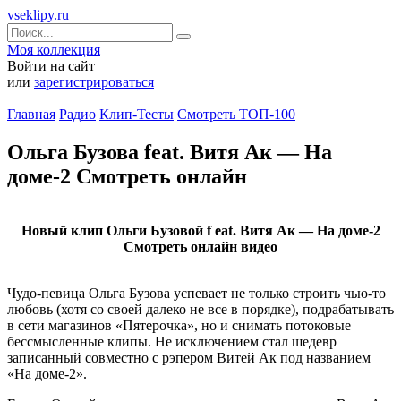
vseklipy.ru
Моя коллекция
Войти на сайт
или
зарегистрироваться
Главная
Радио
Клип-Тесты
Смотреть ТОП-100
Ольга Бузова feat. Витя Ак — На
доме-2 Смотреть онлайн
Новый клип Ольги Бузовой f eat. Витя Ак — На доме-2
Смотреть онлайн видео
Чудо-певица Ольга Бузова успевает не только строить чью-то
любовь (хотя со своей далеко не все в порядке), подрабатывать
в сети магазинов «Пятерочка», но и снимать потоковые
бессмысленные клипы. Не исключением стал шедевр
записанный совместно с рэпером Витей Ак под названием
«На доме-2».