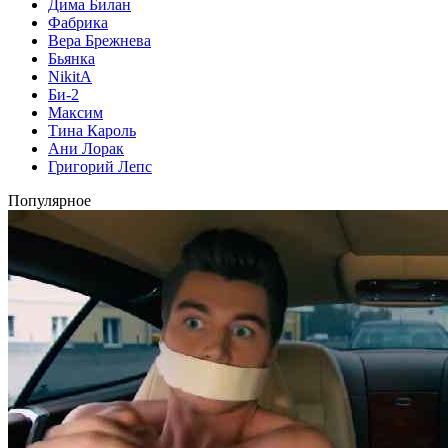
Дима Билан
Фабрика
Вера Брежнева
Бьянка
NikitA
Би-2
Максим
Тина Кароль
Ани Лорак
Григорий Лепс
Популярное