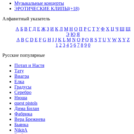
Музыкальные концерты
ЭРОТИЧЕСКИЕ КЛИПЫ(+18)
Алфавитный указатель
А
Б
В
Г
Д
Е
Ж
З
И
К
Л
М
Н
О
П
Р
С
Т
У
Ф
Х
Ц
Ч
Ш
Щ
Э
Ю
Я
A
B
C
D
E
F
G
H
I
J
K
L
M
N
O
P
Q
R
S
T
U
V
W
X
Y
Z
1
2
3
4
5
6
7
8
9
0
Русские популярные
Потап и Настя
Тату
Виагра
Елка
Градусы
Серебро
Нюша
quest pistols
Дима Билан
Фабрика
Вера Брежнева
Бьянка
NikitA