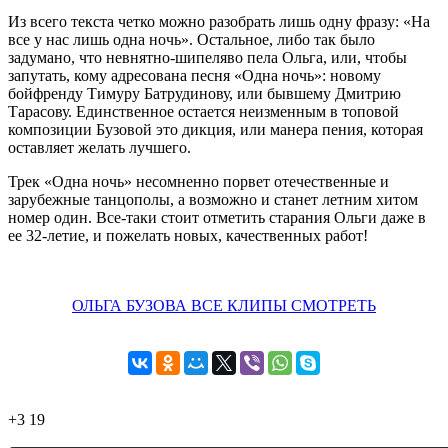
Из всего текста четко можно разобрать лишь одну фразу: «На
все у нас лишь одна ночь». Остальное, либо так было
задумано, что невнятно-шипеляво пела Ольга, или, чтобы
запутать, кому адресована песня «Одна ночь»: новому
бойфренду Тимуру Батрудинову, или бывшему Дмитрию
Тарасову. Единственное остается неизменным в топовой
композиции Бузовой это дикция, или манера пения, которая
оставляет желать лучшего.
Трек «Одна ночь» несомненно порвет отечественные и
зарубежные танцополы, а возможно и станет летним хитом
номер один. Все-таки стоит отметить старания Ольги даже в
ее 32-летие, и пожелать новых, качественных работ!
ОЛЬГА БУЗОВА ВСЕ КЛИПЫ СМОТРЕТЬ
+3
19