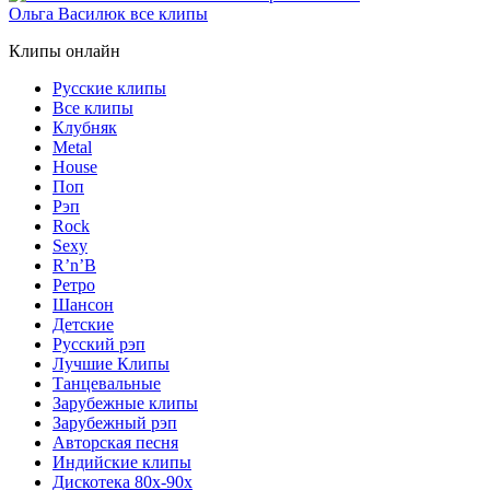
Ольга Василюк все клипы
Клипы онлайн
Русские клипы
Все клипы
Клубняк
Metal
House
Поп
Рэп
Rock
Sexy
R’n’B
Ретро
Шансон
Детские
Русский рэп
Лучшие Клипы
Танцевальные
Зарубежные клипы
Зарубежный рэп
Авторская песня
Индийские клипы
Дискотека 80х-90х