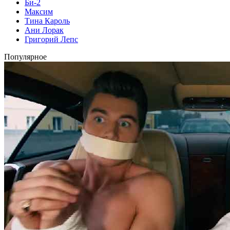
Би-2
Максим
Тина Кароль
Ани Лорак
Григорий Лепс
Популярное