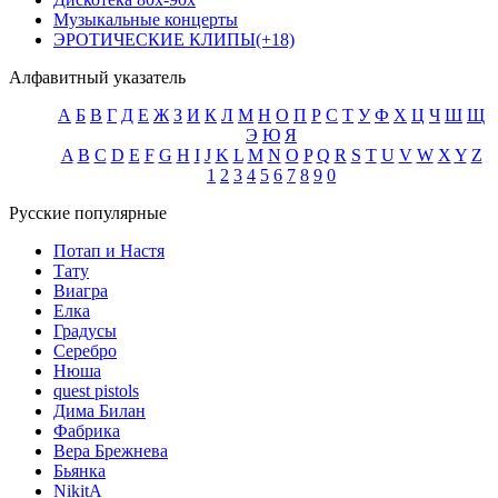
Музыкальные концерты
ЭРОТИЧЕСКИЕ КЛИПЫ(+18)
Алфавитный указатель
А
Б
В
Г
Д
Е
Ж
З
И
К
Л
М
Н
О
П
Р
С
Т
У
Ф
Х
Ц
Ч
Ш
Щ
Э
Ю
Я
A
B
C
D
E
F
G
H
I
J
K
L
M
N
O
P
Q
R
S
T
U
V
W
X
Y
Z
1
2
3
4
5
6
7
8
9
0
Русские популярные
Потап и Настя
Тату
Виагра
Елка
Градусы
Серебро
Нюша
quest pistols
Дима Билан
Фабрика
Вера Брежнева
Бьянка
NikitA