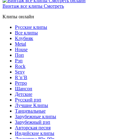
Винтаж все клипы Смотреть
Клипы онлайн
Русские клипы
Все клипы
Клубняк
Metal
House
Поп
Рэп
Rock
Sexy
R’n’B
Ретро
Шансон
Детские
Русский рэп
Лучшие Клипы
Танцевальные
Зарубежные клипы
Зарубежный рэп
Авторская песня
Индийские клипы
Дискотека 80х-90х