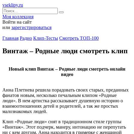
vseklipy.ru
Моя коллекция
Войти на сайт
или
зарегистрироваться
Главная
Радио
Клип-Тесты
Смотреть ТОП-100
Винтаж – Родные люди смотреть клип
Новый клип Винтаж – Родные люди смотреть онлайн
видео
Анна Плетнева решила порадовать своих старых, преданных
фанатов новым, несколько печальным клипом «Родные
люди». В нем артистка рассказывает душевную историю о
взаимоотношениях детей и родителей, а так же простых
малознакомых людей.
Клип «Родные люди» снят в традиционном стиле группы
«Винтаж». Этот подчерк, манеру, интонацию не перепутать
ни с кем другим. Анна находится в гримерке с женщиной