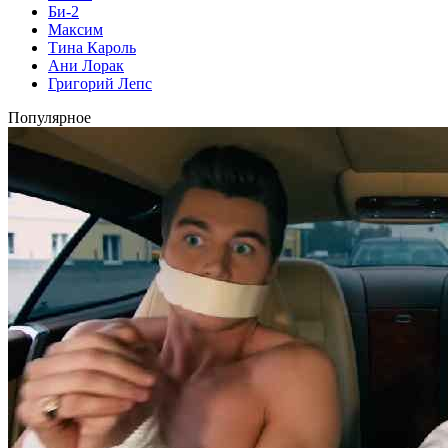
Би-2
Максим
Тина Кароль
Ани Лорак
Григорий Лепс
Популярное