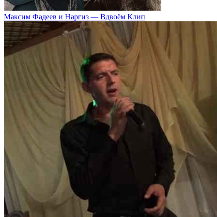
Максим Фадеев и Наргиз — Вдвоём Клип