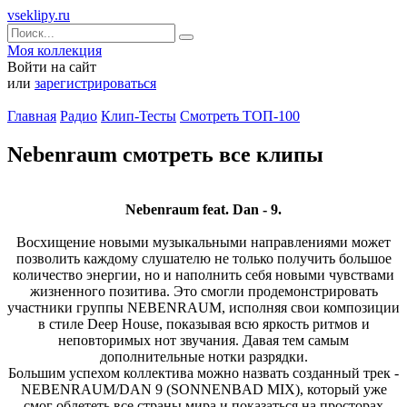
vseklipy.ru
Моя коллекция
Войти на сайт
или
зарегистрироваться
Главная
Радио
Клип-Тесты
Смотреть ТОП-100
Nebenraum смотреть все клипы
Nebenraum feat. Dan - 9.
Восхищение новыми музыкальными направлениями может
позволить каждому слушателю не только получить большое
количество энергии, но и наполнить себя новыми чувствами
жизненного позитива. Это смогли продемонстрировать
участники группы NEBENRAUM, исполняя свои композиции
в стиле Deep House, показывая всю яркость ритмов и
неповторимых нот звучания. Давая тем самым
дополнительные нотки разрядки.
Большим успехом коллектива можно назвать созданный трек -
NEBENRAUM/DAN 9 (SONNENBAD MIX), который уже
смог облететь все страны мира и показаться на просторах