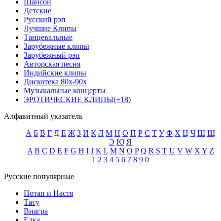
Шансон
Детские
Русский рэп
Лучшие Клипы
Танцевальные
Зарубежные клипы
Зарубежный рэп
Авторская песня
Индийские клипы
Дискотека 80х-90х
Музыкальные концерты
ЭРОТИЧЕСКИЕ КЛИПЫ(+18)
Алфавитный указатель
А
Б
В
Г
Д
Е
Ж
З
И
К
Л
М
Н
О
П
Р
С
Т
У
Ф
Х
Ц
Ч
Ш
Щ
Э
Ю
Я
A
B
C
D
E
F
G
H
I
J
K
L
M
N
O
P
Q
R
S
T
U
V
W
X
Y
Z
1
2
3
4
5
6
7
8
9
0
Русские популярные
Потап и Настя
Тату
Виагра
Елка