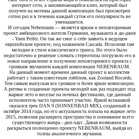
интернет сети, а запоминающийся клип, который был
получен на мотивы данной композиции был просмотрен
сотни раз и в течении каждый суток его популярность не
уменьшается.
И сегодня Nebenraum — является ярким и неповторимым
проект амбициозного жителя Германии, музыканта и ди-джея
- Yann Peifer. Он так же смог о себе заявить в ведущем
европейском проекте, под названием Cascada. Исполняя там
мелодии в стиле классического транса. Но этого было
недостаточно и решение сломать стереотипы погрузило его в
новое направление и получение неповторимого проекта с
громким звучанием каждой композиции NEBENRAUM.
На данный момент времени данный проект и коллектив
работает с таким известным лэйблом, как Zooland Records.
Тем самым выпуская все громкие и более яркие композиции.
А ритмы и созданные проекты мелодий как раз подходит под
жаркое лето и веселье на ночных фестивалях, где данный
исполнитель часто принимает участие. Яркой вспышкой
оказался трек DAN 9 (SONNENBAD MIX), созданный в
октябре 2014 года, но его актуальность попала на жаркое лето
2015, позволив расширить пространства и понимание всего
существующего жанра - дип-хаус. Давая возможности
раскрыться полноценно проекту NEBENRAUM, выйдя из
толпы аналогичного звучания.