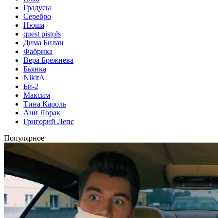
Градусы
Серебро
Нюша
quest pistols
Дима Билан
Фабрика
Вера Брежнева
Бьянка
NikitA
Би-2
Максим
Тина Кароль
Ани Лорак
Григорий Лепс
Популярное