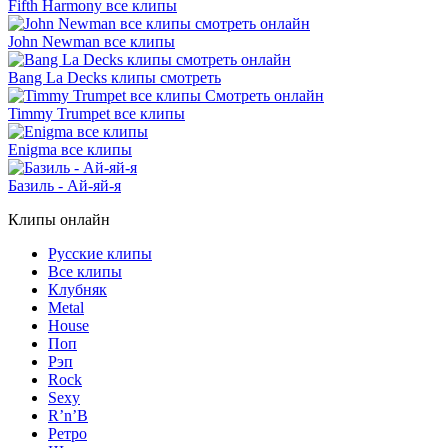
Fifth Harmony все клипы
John Newman все клипы
Bang La Decks клипы смотреть
Timmy Trumpet все клипы
Enigma все клипы
Базиль - Ай-яй-я
Клипы онлайн
Русские клипы
Все клипы
Клубняк
Metal
House
Поп
Рэп
Rock
Sexy
R’n’B
Ретро