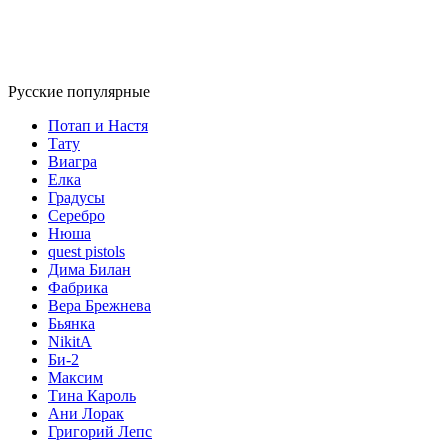
Русские популярные
Потап и Настя
Тату
Виагра
Елка
Градусы
Серебро
Нюша
quest pistols
Дима Билан
Фабрика
Вера Брежнева
Бьянка
NikitA
Би-2
Максим
Тина Кароль
Ани Лорак
Григорий Лепс