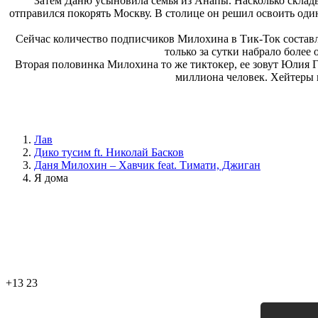
Затем Даню усыновила семья из Анапы. Насколько склад
отправился покорять Москву. В столице он решил освоить один
Сейчас количество подписчиков Милохина в Тик-Ток составл
только за сутки набрало более
Вторая половинка Милохина то же тиктокер, ее зовут Юлия Г
миллиона человек. Хейтеры 
Лав
Дико тусим ft. Николай Басков
Даня Милохин – Хавчик feat. Тимати, Джиган
Я дома
+13
23