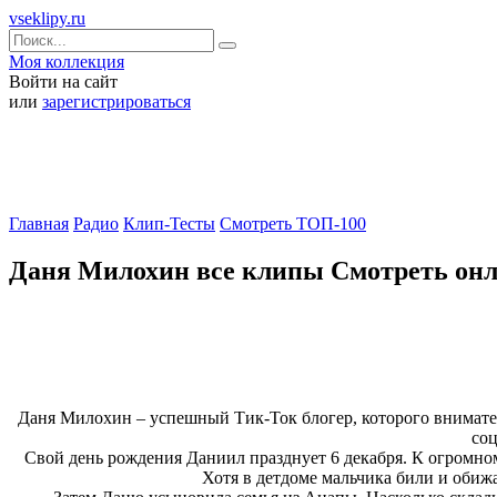
vseklipy.ru
Моя коллекция
Войти на сайт
или
зарегистрироваться
Главная
Радио
Клип-Тесты
Смотреть ТОП-100
Даня Милохин все клипы Смотреть он
Даня Милохин – успешный Тик-Ток блогер, которого внимател
соц
Свой день рождения Даниил празднует 6 декабря. К огромно
Хотя в детдоме мальчика били и обижа