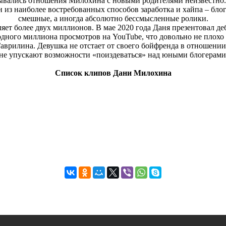
ывались отношения Милохина с новыми родителями неизвестно. Н
 из наиболее востребованных способов заработка и хайпа – бло
смешные, а иногда абсолютно бессмысленные ролики.
яет более двух миллионов. В мае 2020 года Даня презентовал д
 одного миллиона просмотров на YouTube, что довольно не плох
аврилина. Девушка не отстает от своего бойфренда в отношени
не упускают возможности «поиздеваться» над юными блогерами
Список клипов Дани Милохина