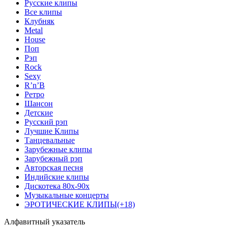
Русские клипы
Все клипы
Клубняк
Metal
House
Поп
Рэп
Rock
Sexy
R’n’B
Ретро
Шансон
Детские
Русский рэп
Лучшие Клипы
Танцевальные
Зарубежные клипы
Зарубежный рэп
Авторская песня
Индийские клипы
Дискотека 80х-90х
Музыкальные концерты
ЭРОТИЧЕСКИЕ КЛИПЫ(+18)
Алфавитный указатель