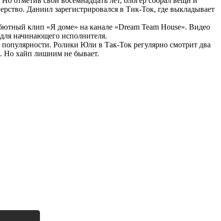
о отметив свои восемнадцать лет, блогер собрал вещи и
герство. Даниил зарегистрировался в Тик-Ток, где выкладывает
ебютный клип «Я доме» на канале «Dream Team House». Видео
о для начинающего исполнителя.
и популярности. Ролики Юли в Так-Ток регулярно смотрит два
. Но хайп лишним не бывает.