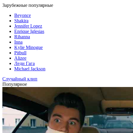
Зарубежные популярные
Beyonce
Shakira
Jennifer Lopez
Enrique Iglesias
Rihanna
Inna
Kylie Minogue
Pitbull
Alizee
Леди Гага
Michael Jackson
Случайный клип
Популярное