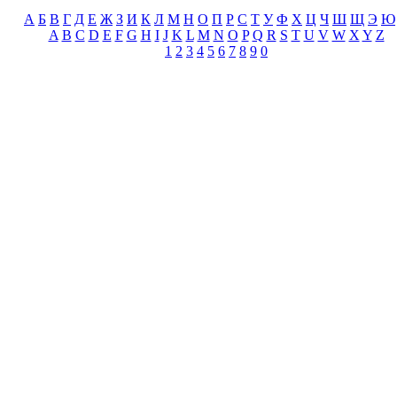
А
Б
В
Г
Д
Е
Ж
З
И
К
Л
М
Н
О
П
Р
С
Т
У
Ф
Х
Ц
Ч
Ш
Щ
Э
Ю
A
B
C
D
E
F
G
H
I
J
K
L
M
N
O
P
Q
R
S
T
U
V
W
X
Y
Z
1
2
3
4
5
6
7
8
9
0