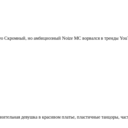
ео Скромный, но амбициозный Noize МС ворвался в тренды YouT
ельная девушка в красивом платье, пластичные танцоры, часта