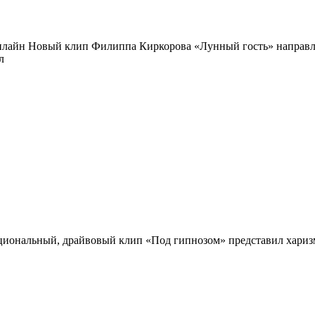
айн Новый клип Филиппа Киркорова «Лунный гость» направлен
л
циональный, драйвовый клип «Под гипнозом» представил харизма