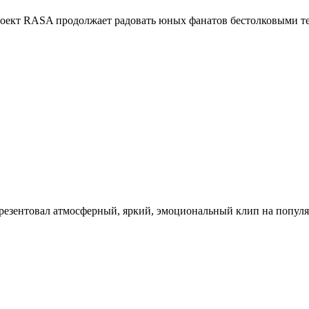
оект RASA продолжает радовать юных фанатов бестолковыми те
зентовал атмосферный, яркий, эмоциональный клип на популя