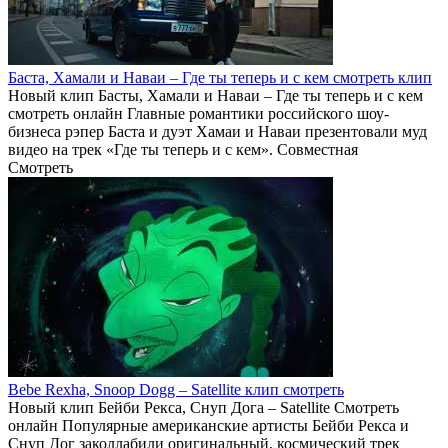
Баста, Хамали и Наваи – Где ты теперь и с кем смотреть клип
Новый клип Басты, Хамали и Наваи – Где ты теперь и с кем
смотреть онлайн Главные романтики российского шоу-
бизнеса рэпер Баста и дуэт Хамаи и Наваи презентовали муд
видео на трек «Где ты теперь и с кем». Совместная
Смотреть
Bebe Rexha, Snoop Dogg – Satellite клип смотреть
Новый клип Бейби Рекса, Снуп Дога – Satellite Смотреть
онлайн Популярные американские артисты Бейби Рекса и
Снуп Дог заколлабили оригинальный, космический трек