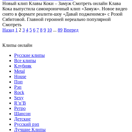
Новый клип Клавы Коки – Замуж Смотреть онлайн Клава
Кока выпустила самоироничный клип «Замуж». Новое видео
снято в формате реалити-шоу «Давай подженимся» с Розой
Сябитовой. Главной героиней нереально популярной
Смотреть
Назад
1
2
3
4
5
6
7
8
9
10
...
89
Вперед
Клипы онлайн
Русские клипы
Все клипы
Клубняк
Metal
House
Поп
Рэп
Rock
Sexy
R’n’B
Ретро
Шансон
Детские
Русский рэп
Лучшие Клипы