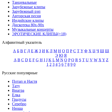
Танцевальные
Зарубежные клипы
Зарубежный рэп
Авторская песня
Индийские клипы
Дискотека 80х-90х
Музыкальные концерты
ЭРОТИЧЕСКИЕ КЛИПЫ(+18)
Алфавитный указатель
А
Б
В
Г
Д
Е
Ж
З
И
К
Л
М
Н
О
П
Р
С
Т
У
Ф
Х
Ц
Ч
Ш
Щ
Э
Ю
Я
A
B
C
D
E
F
G
H
I
J
K
L
M
N
O
P
Q
R
S
T
U
V
W
X
Y
Z
1
2
3
4
5
6
7
8
9
0
Русские популярные
Потап и Настя
Тату
Виагра
Елка
Градусы
Серебро
Нюша