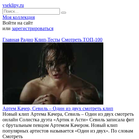
vseklipy.ru
Моя коллекция
Войти на сайт
или
зарегистрироваться
Главная
Радио
Клип-Тесты
Смотреть ТОП-100
Артем Качер, Севиль – Один из двух смотреть клип
Новый клип Артема Качера, Севиль – Один из двух смотреть
онлайн Солистка дуэта «Артик и Асти» Севиль записала фит
с брутальным певцом Артемом Качером. Новый клип
популярных артистов называется «Один из двух». По словам
Смотреть