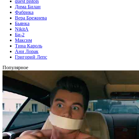
quest pistols
Дима Билан
Фабрика
Вера Брежнева
Бьянка
NikitA
Би-2
Максим
Тина Кароль
Ани Лорак
Григорий Лепс
Популярное