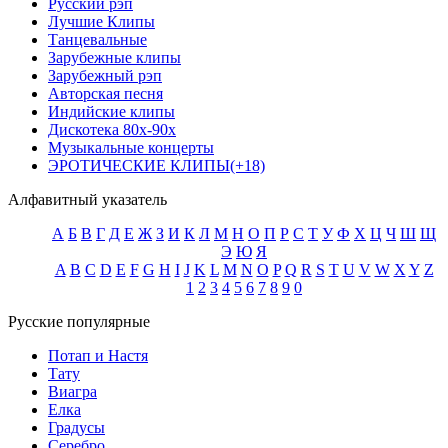
Русский рэп
Лучшие Клипы
Танцевальные
Зарубежные клипы
Зарубежный рэп
Авторская песня
Индийские клипы
Дискотека 80х-90х
Музыкальные концерты
ЭРОТИЧЕСКИЕ КЛИПЫ(+18)
Алфавитный указатель
А
Б
В
Г
Д
Е
Ж
З
И
К
Л
М
Н
О
П
Р
С
Т
У
Ф
Х
Ц
Ч
Ш
Щ
Э
Ю
Я
A
B
C
D
E
F
G
H
I
J
K
L
M
N
O
P
Q
R
S
T
U
V
W
X
Y
Z
1
2
3
4
5
6
7
8
9
0
Русские популярные
Потап и Настя
Тату
Виагра
Елка
Градусы
Серебро