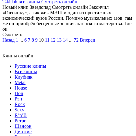
T-killah все клипы Смотреть онлайн
Новый клип Звездопад Смотреть онлайн Закончил
«Гнесинку», а так же - МЭШ и один из престижных
экономический вузов России. Помимо музыкальных азов, там
же он приобрёл бесценные знания актёрского мастерства. Где
он
Смотреть
Назад
1
...
6
7
8
9
10
11
12
13
14
...
72
Вперед
Клипы онлайн
Русские клипы
Все клипы
Клубняк
Metal
House
Поп
Рэп
Rock
Sexy
R’n’B
Ретро
Шансон
Детские