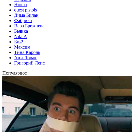
Нюша
quest pistols
Дима Билан
Фабрика
Вера Брежнева
Бьянка
NikitA
Би-2
Максим
Тина Кароль
Ани Лорак
Григорий Лепс
Популярное