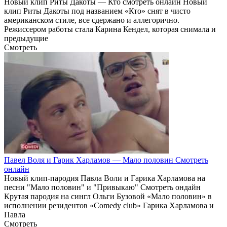
Новый клип Риты Дакоты — Кто смотреть онлайн Новый
клип Риты Дакоты под названием «Кто» снят в чисто
американском стиле, все сдержано и аллегорично.
Режиссером работы стала Карина Кендел, которая снимала и
предыдущие
Смотреть
Павел Воля и Гарик Харламов — Мало половин Смотреть
онлайн
Новый клип-пародия Павла Воли и Гарика Харламова на
песни "Мало половин" и "Привыкаю" Смотреть ондайн
Крутая пародия на сингл Ольги Бузовой «Мало половин» в
исполнении резидентов «Comedy club» Гарика Харламова и
Павла
Смотреть