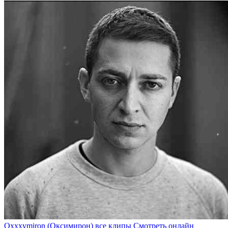
Oxxxymiron (Оксимирон) все клипы Смотреть онлайн