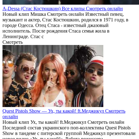
A-Dessa (Стас Костюшкин) Все клипы Смотреть онлайн
Новый клип Мишка Смотреть онлайн Известный певец,
музыкант и актер, Стас Костюшкин, родился в 1971 году, в
городе Одесса. Отец Стаса - известный джазовый
исполнитель. После рождения Стаса семья жила в
Ленинграде. Стас с
Смотреть
Quest Pistols Show — Ух, ты какой! ft.Меджикул Смотреть
онлайн
Новый клип Ух, ты какой! ft.Меджикул Смотреть онлайн
Последний состав украинского поп-коллектива Quest Pistols
Show в тандеме с питерской группой Меджикул презентовали
новое видео «Ух, ты какой!». Работа режиссера