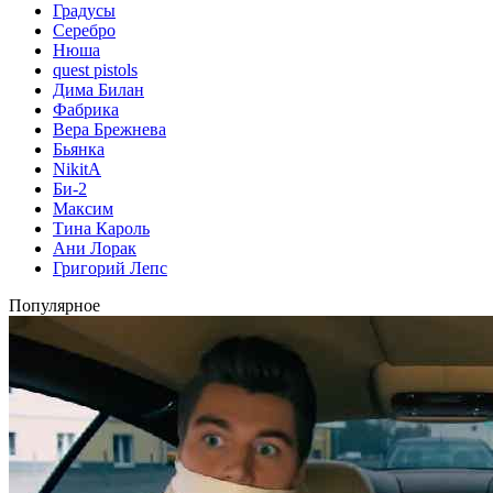
Градусы
Серебро
Нюша
quest pistols
Дима Билан
Фабрика
Вера Брежнева
Бьянка
NikitA
Би-2
Максим
Тина Кароль
Ани Лорак
Григорий Лепс
Популярное