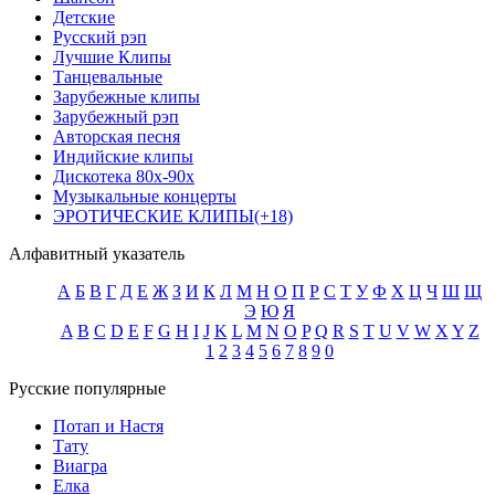
Детские
Русский рэп
Лучшие Клипы
Танцевальные
Зарубежные клипы
Зарубежный рэп
Авторская песня
Индийские клипы
Дискотека 80х-90х
Музыкальные концерты
ЭРОТИЧЕСКИЕ КЛИПЫ(+18)
Алфавитный указатель
А
Б
В
Г
Д
Е
Ж
З
И
К
Л
М
Н
О
П
Р
С
Т
У
Ф
Х
Ц
Ч
Ш
Щ
Э
Ю
Я
A
B
C
D
E
F
G
H
I
J
K
L
M
N
O
P
Q
R
S
T
U
V
W
X
Y
Z
1
2
3
4
5
6
7
8
9
0
Русские популярные
Потап и Настя
Тату
Виагра
Елка