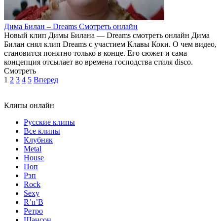
Дима Билан – Dreams Смотреть онлайн
Новый клип Димы Билана — Dreams смотреть онлайн Дима
Билан снял клип Dreams с участием Клавы Коки. О чем видео,
становится понятно только в конце. Его сюжет и сама
концепция отсылает во времена господства стиля disco.
Смотреть
1
2
3
4
5
Вперед
Клипы онлайн
Русские клипы
Все клипы
Клубняк
Metal
House
Поп
Рэп
Rock
Sexy
R’n’B
Ретро
Шансон