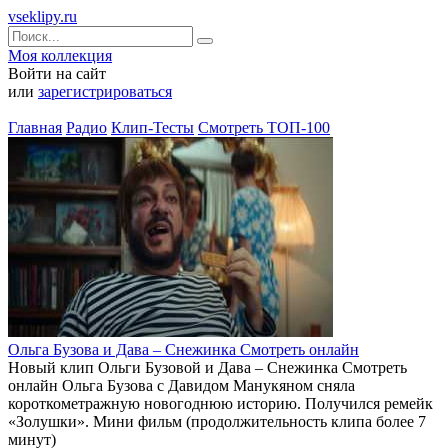
vseklipy.ru
Моя коллекция
Войти на сайт
или
зарегистрироваться
Главная
Радио
Клип-Тесты
Смотреть ТОП-100
Ольга Бузова и Дава – Снежинка Смотреть онлайн
Новый клип Ольги Бузовой и Дава – Снежинка Смотреть
онлайн Ольга Бузова с Давидом Манукяном сняла
короткометражную новогоднюю историю. Получился ремейк
«Золушки». Мини фильм (продолжительность клипа более 7
минут)