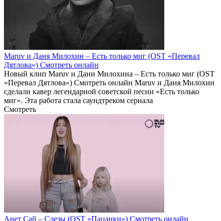
Maruv и Даня Милохин – Есть только миг (OST «Перевал
Дятлова») Смотреть онлайн
Новый клип Maruv и Дани Милохина – Есть только миг (OST
«Перевал Дятлова») Смотреть онлайн Maruv и Даня Милохин
сделали кавер легендарной советской песни «Есть только
миг». Эта работа стала саундтреком сериала
Смотреть
Анет Сай – Слезы (OST «Пацанки») Смотреть онлайн