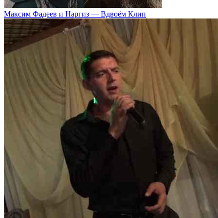
Максим Фадеев и Наргиз — Вдвоём Клип